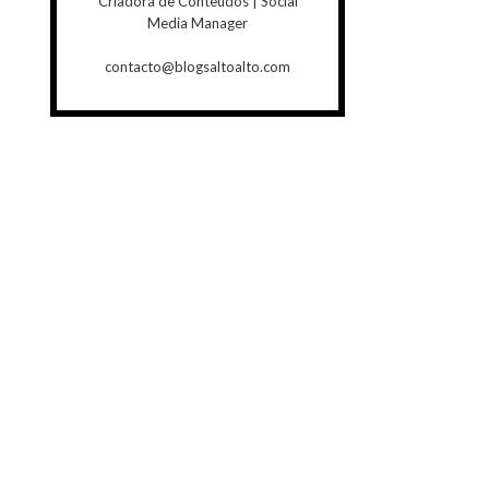
Criadora de Conteúdos | Social
Media Manager
contacto@blogsaltoalto.com