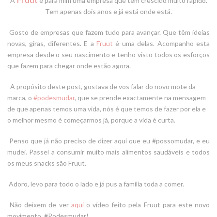
A
é para mim uma empresa que tem crescido muito rápido.
Tem apenas dois anos e já está onde está.
Gosto de empresas que fazem tudo para avançar. Que têm ideias
novas, giras, diferentes. E a
Fruut
é uma delas. Acompanho esta
empresa desde o seu nascimento e tenho visto todos os esforços
que fazem para chegar onde estão agora.
A propósito deste post, gostava de vos falar do novo mote da
marca, o
#podesmudar
, que se prende exactamente na mensagem
de que apenas temos uma vida, nós é que temos de fazer por ela e
o melhor mesmo é começarmos já, porque a vida é curta.
Penso que já não preciso de dizer aqui que eu #possomudar, e eu
mudei. Passei a consumir muito mais alimentos saudáveis e todos
os meus snacks são Fruut.
Adoro, levo para todo o lado e já pus a família toda a comer.
Não deixem de ver
aqui
o vídeo feito pela Fruut para este novo
movimento. #Podesmudar!