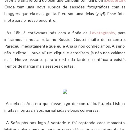
A Ana é uma leitora do blog que também tem um blog
(Despertar)
.
Onde tem uma nova rubrica de sessões fotográficas com as
bloggers que ela mais gosta. E eu sou uma delas (yay!). Esse foi o
mote para o nosso encontro.
Às 18h lá estávamos nós com a Sofia da
Lovetography
, para
iniciarmos a nossa rota no Rossio. Gostei muito do encontro.
Pareceu imediatamente que eu e Ana já nos conhecíamos. A sério,
não é cliche. Houve ali um clique, e acreditem, já não nos calámos
mais. Houve assunto para o resto da tarde e continua a existir.
Temos de marcar mais sessões destas.
A ideia da Ana era que fosse algo descontraído. Eu, ela, Lisboa,
muitas montras, risos, gargalhadas e boas conversas.
A Sofia pôs-nos logo à vontade e foi captando cada momento.
Muitos deles nem percebemos que estávamos a ser fotografadas,