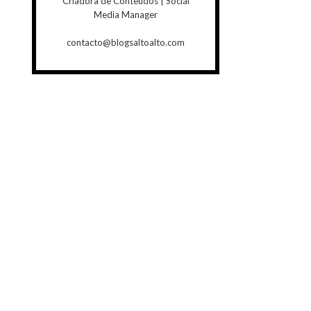
Criadora de Conteúdos | Social
Media Manager
contacto@blogsaltoalto.com