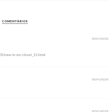
COMENTÁRIOS
RESPONDER
/05/new-in-my-closet_15.html
RESPONDER
RESPONDER