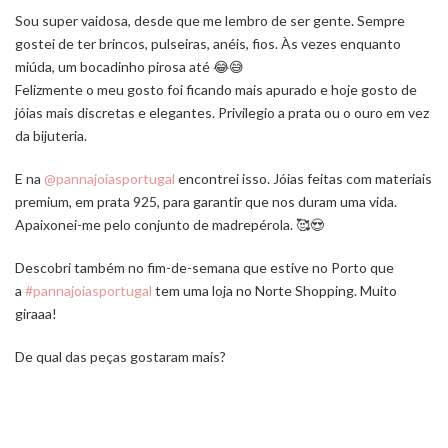
Sou super vaidosa, desde que me lembro de ser gente. Sempre
gostei de ter brincos, pulseiras, anéis, fios. Às vezes enquanto
miúda, um bocadinho pirosa até 😂😅
Felizmente o meu gosto foi ficando mais apurado e hoje gosto de
jóias mais discretas e elegantes. Privilegio a prata ou o ouro em vez
da bijuteria.
E na
@pannajoiasportugal
encontrei isso. Jóias feitas com materiais
premium, em prata 925, para garantir que nos duram uma vida.
Apaixonei-me pelo conjunto de madrepérola. 🥰😍
Descobri também no fim-de-semana que estive no Porto que
a
#pannajoiasportugal
tem uma loja no Norte Shopping. Muito
giraaa!
De qual das peças gostaram mais?