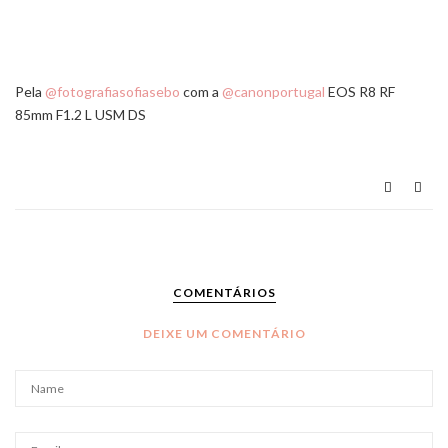
Pela
@fotografiasofiasebo
com a
@canonportugal
EOS R8 RF
85mm F1.2 L USM DS
COMENTÁRIOS
DEIXE UM COMENTÁRIO