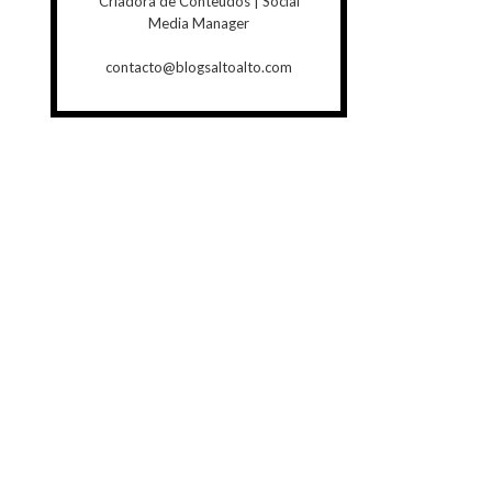
Criadora de Conteúdos | Social
Media Manager
contacto@blogsaltoalto.com