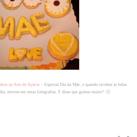
drea na Arte do Açúcar
– Especial Dia da Mãe, e quando recebeu as belas
 dia, enviou-me umas fotografias. E disse que gostou muito!! 🙂