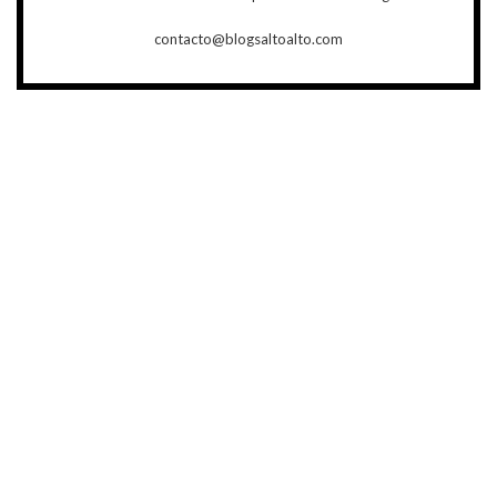
contacto@blogsaltoalto.com