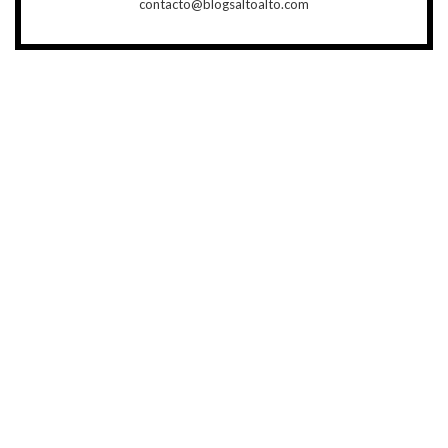
contacto@blogsaltoalto.com