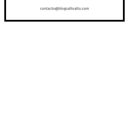
contacto@blogsaltoalto.com