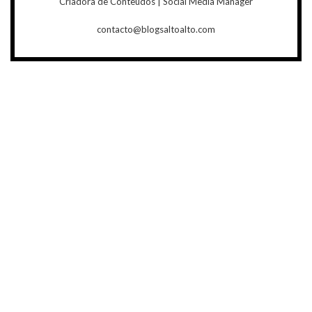
Criadora de Conteúdos | Social Media Manager
contacto@blogsaltoalto.com