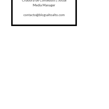
Criadora de Conteúdos | Social
Media Manager
contacto@blogsaltoalto.com