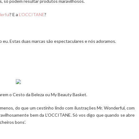
s, só podem resultar produtos maravilhosos.
erful
? E a
L’OCCITANE
?
o eu. Estas duas marcas são espectaculares e nós adoramos.
iarem o
Cesto da Beleza
ou
My Beauty Basket.
a menos, do que um
cestinho
lindo com ilustrações Mr. Wonderful, com
aravilhosamente bem da L’OCCITANE. Só vos digo que quando se abre
heiros bons’.