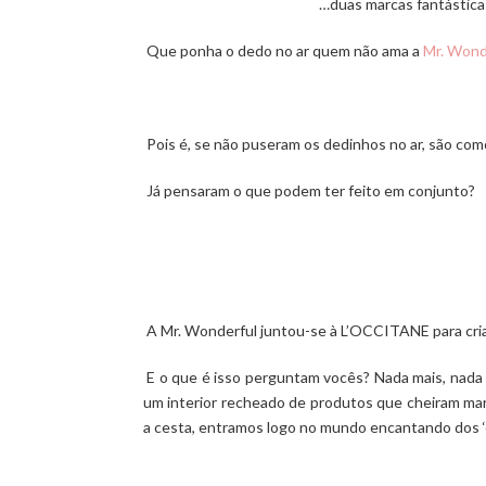
…duas marcas fantástica
Que ponha o dedo no ar quem não ama a
Mr. Wond
Pois é, se não puseram os dedinhos no ar, são com
Já pensaram o que podem ter feito em conjunto?
A
Mr. Wonderful
juntou-se à
L’OCCITANE
para cr
E o que é isso perguntam vocês? Nada mais, nad
um interior recheado de produtos que cheiram m
a cesta, entramos logo no mundo encantando dos ‘c