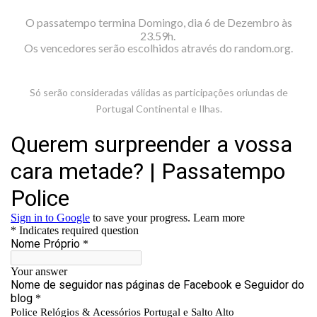
O passatempo termina Domingo, dia 6
de Dezembro
às
23.59h.
Os vencedores serão escolhidos através do random.org.
Só serão consideradas válidas as participações oriundas de
Portugal Continental e Ilhas.