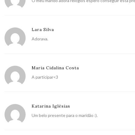
O meu marido adora relogios espero conseguir esta pre
Lara Silva
Adorava.
Maria Cidalina Costa
A participar<3
Katarina Iglésias
Um belo presente para o maridão :).