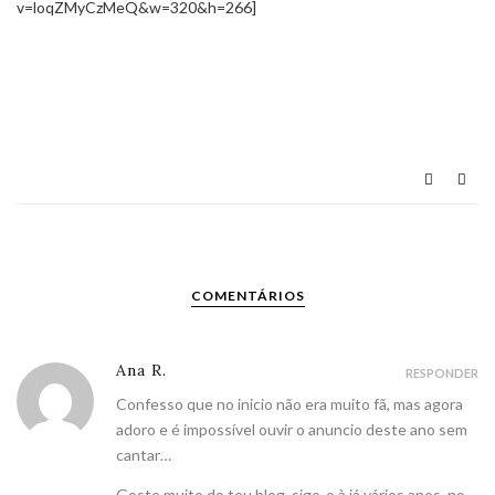
v=loqZMyCzMeQ&w=320&h=266]
COMENTÁRIOS
Ana R.
RESPONDER
Confesso que no inicio não era muito fã, mas agora
adoro e é impossível ouvir o anuncio deste ano sem
cantar…
Gosto muito do teu blog, sigo-o à já vários anos, no