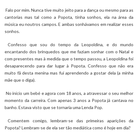
Falo por mim. Nunca tive muito jeito para a dança ou mesmo para as
cantorias mas tal como a
Popota
, tinha sonhos, ela na área da
música eu noutros campos. E ambas sonhávamos em realizar esses
sonhos.
Confesso que sou do tempo da Leopoldina, e do mundo
encantando dos brinquedos que me faziam sonhar com o Natal e
com presentes mas à medida que o tempo passou, a Leopoldina foi
desaparecendo para dar lugar à
Popota
. Confesso que não era
muito fã desta menina mas fui aprendendo a gostar dela (a minha
mãe que o diga).
No início um bebé e agora com 18 anos, a atravessar o seu melhor
momento da carreira. Com apenas 3 anos a Popota já cantava no
banho. Estava visto que se tornaria uma Lenda Pop.
Comentem comigo, lembram-se das primeiras aparições da
Popota
? Lembram-se de ela ser tão mediática como é hoje em dia?