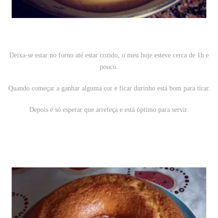
Deixa-se estar no forno até estar cozido, o meu hoje esteve cerca de 1h e
pouco.
Quando começar a ganhar alguma cor e ficar durinho está bom para tirar.
Depois é só esperar que arrefeça e está óptimo para servir.