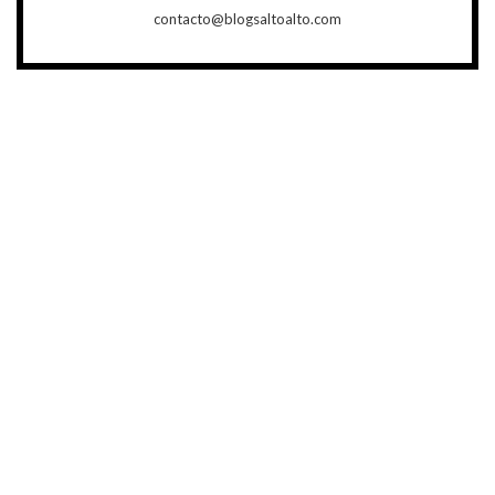
contacto@blogsaltoalto.com