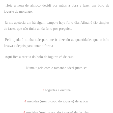
Hoje à hora de almoço decidi por mãos à obra e fazer um bolo de
iogurte de morango.
Já me apetecia um há algum tempo e hoje foi o dia. Afinal é tão simples
de fazer, que não tinha ainda feito por preguiça.
Pedi ajuda à minha mãe para me ir dizendo as quantidades que o bolo
levava e depois para untar a forma.
Aqui fica a receita do bolo de iogurte cá de casa.
Numa tigela com o tamanho ideal junta-se:
2
Iogurtes à escolha
4
medidas (usei o copo do iogurte) de açúcar
4
medidas (usei o copo do iogurte) de farinha