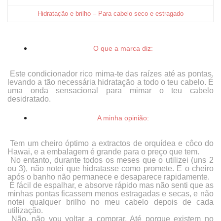
Hidratação e brilho – Para cabelo seco e estragado
O que a marca diz:
Este condicionador rico mima-te das raízes até as pontas,
levando a tão necessária hidratação a todo o teu cabelo. É
uma onda sensacional para mimar o teu cabelo
desidratado.
A minha opinião:
Tem um cheiro óptimo a extractos de orquídea e côco do
Hawai, e a embalagem é grande para o preço que tem.
No entanto, durante todos os meses que o utilizei (uns 2
ou 3), não notei que hidratasse como promete. E o cheiro
após o banho não permanece e desaparece rapidamente.
É fácil de espalhar, e absorve rápido mas não senti que as
minhas pontas ficassem menos estragadas e secas, e não
notei qualquer brilho no meu cabelo depois de cada
utilização.
Não, não vou voltar a comprar. Até porque existem no