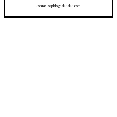
contacto@blogsaltoalto.com