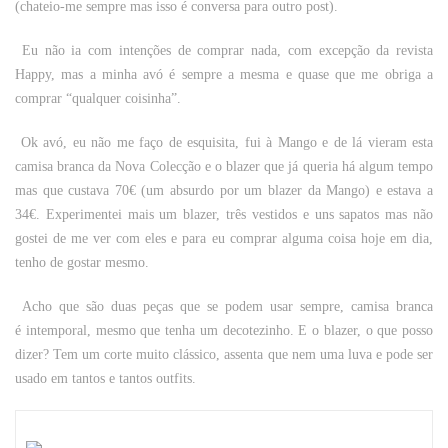
(chateio-me sempre mas isso é conversa para outro post).
Eu não ia com intenções de comprar nada, com excepção da revista
Happy, mas a minha avó é sempre a mesma e quase que me obriga a
comprar “qualquer coisinha”.
Ok avó, eu não me faço de esquisita, fui à Mango e de lá vieram esta
camisa branca da Nova Colecção e o blazer que já queria há algum tempo
mas que custava 70€ (um absurdo por um blazer da Mango) e estava a
34€. Experimentei mais um blazer, três vestidos e uns sapatos mas não
gostei de me ver com eles e para eu comprar alguma coisa hoje em dia,
tenho de gostar mesmo.
Acho que são duas peças que se podem usar sempre, camisa branca
é intemporal, mesmo que tenha um decotezinho. E o blazer, o que posso
dizer? Tem um corte muito clássico, assenta que nem uma luva e pode ser
usado em tantos e tantos outfits.