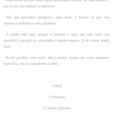
Numa altura em que toda a gente anda numa onda de ser mais saudável,
nós cá em casa também já aderimos.
Não que queiramos emagrecer, nada disso, é mesmo só para nos
sentirmos melhores e mais saudáveis.
A minha mãe anda sempre a inventar e hoje saiu este sumo (ou
smoothie) com esta cor alaranjada e bastante espesso. E de referir, muito
bom!
Decidi partilhar com vocês, não a receita, porque não existe nenhuma
específica, mas os ingredientes usados.
1 Maçã
1 Nectarina
2 Laranjas pequenas