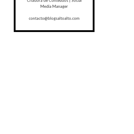
Criadora de Conteúdos | Social
Media Manager
contacto@blogsaltoalto.com