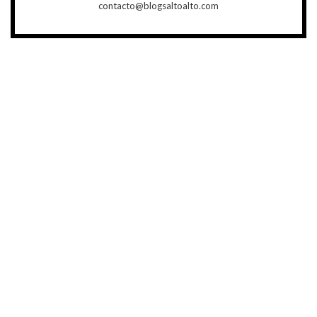
contacto@blogsaltoalto.com