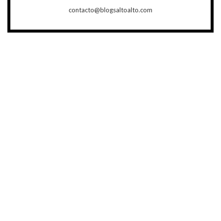
contacto@blogsaltoalto.com