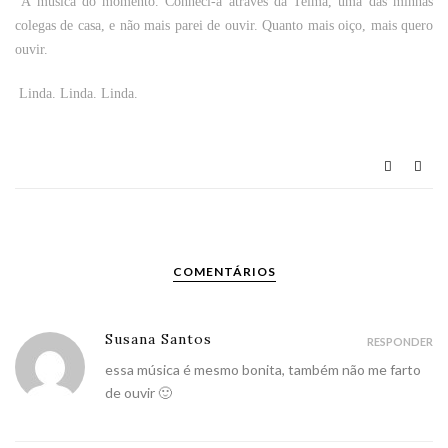
A música do momento. Conheci-a através da Telma, uma das minhas
colegas de casa, e não mais parei de ouvir. Quanto mais oiço, mais quero
ouvir.
Linda. Linda. Linda.
COMENTÁRIOS
Susana Santos
RESPONDER
essa música é mesmo bonita, também não me farto
de ouvir 🙂