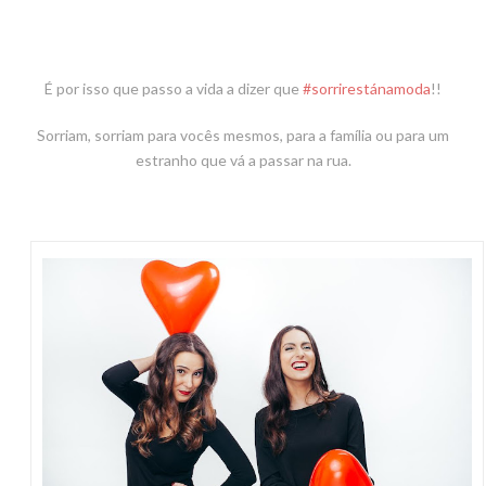
É por isso que passo a vida a dizer que
#sorrirestánamoda
!!
Sorriam, sorriam para vocês mesmos, para a família ou para um
estranho que vá a passar na rua.