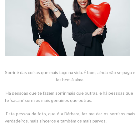
Sorrir é das coisas que mais faço na vida. É bom, ainda não se paga e
faz bem à alma.
Há pessoas que te fazem sorrir mais que outras, e há pessoas que
te ‘sacam’ sorrisos mais genuínos que outras.
Esta pessoa da foto, que é a Bárbara, faz-me dar os sorrisos mais
verdadeiros, mais sinceros e também os mais parvos.