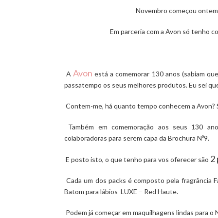
Novembro começou ontem e 
Em parceria com a Avon só tenho coi
Avon
A
está a comemorar 130 anos (sabiam que 
passatempo os seus melhores produtos. Eu sei que
Contem-me, há quanto tempo conhecem a Avon? S
Também em comemoração aos seus 130 anos,
colaboradoras para serem capa da Brochura Nº9.
2
E posto isto, o que tenho para vos
oferecer são
Cada um dos packs é composto pela
fragrância 
Batom para lábios LUXE – Red Haute
.
Podem já começar em maquilhagens lindas para o Na