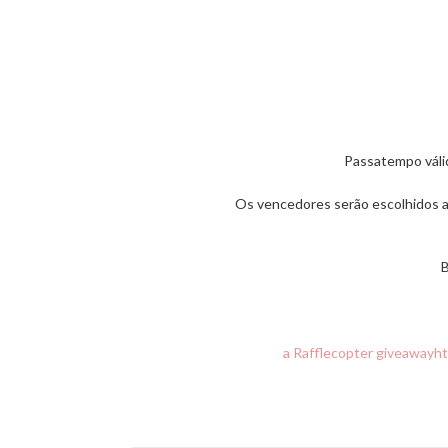
Passatempo válid
Os vencedores serão escolhidos a
B
a Rafflecopter giveaway
ht