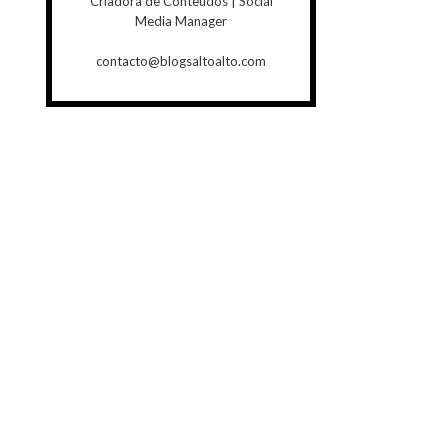
Criadora de Conteúdos | Social
Media Manager
contacto@blogsaltoalto.com