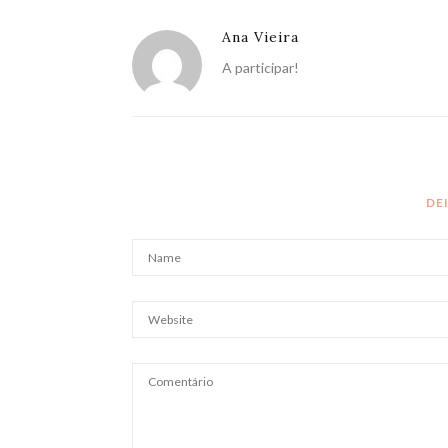
Ana Vieira
A participar!
DE