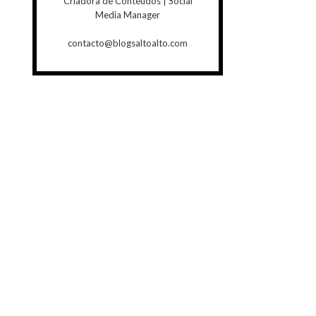
Criadora de Conteúdos | Social
Media Manager
contacto@blogsaltoalto.com