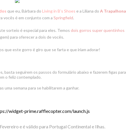
dos
que eu, Bárbara do
Living in B’s Shoes
e a Liliana do
A Trapalhona
a vocês é em conjunto com a
Springfield
.
 sorteio é especial para eles. Temos
dois gorros super quentinhos
agem) para oferecer a dois de vocês.
 que este gorro é giro que se farta e que iriam adorar!
s, basta seguirem os passos do formulário abaixo e fazerem figas para
em o feliz contemplado.
 uma semana para se habilitarem a ganhar.
ps://widget-prime.rafflecopter.com/launch.js
Fevereiro
e é válido para Portugal Continental e Ilhas.