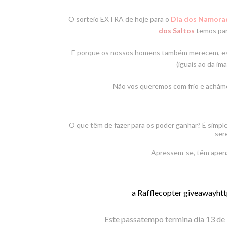
O sorteio EXTRA de hoje para o
Dia dos Namora
dos Saltos
temos par
E porque os nossos homens também merecem, este
(iguais ao da im
Não vos queremos com frio e achámos
O que têm de fazer para os poder ganhar? É simple
ser
Apressem-se, têm apenas
a Rafflecopter giveaway
htt
Este passatempo termina dia
13 de 