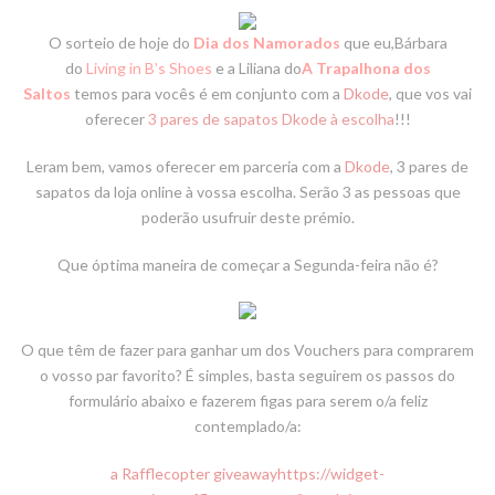
O sorteio de hoje do
Dia dos Namorados
que eu,Bárbara
do
Living in B’s Shoes
e a Liliana do
A Trapalhona dos
Saltos
temos para vocês é em conjunto com a
D
kode
, que vos vai
oferecer
3 pares de sapatos Dkode à escolha
!!!
Leram bem, vamos oferecer em parceria com a
Dkode
,
3 pares de
sapatos da loja online à vossa escolha. Serão 3 as pessoas que
poderão usufruir deste prémio.
Que óptima maneira de começar a Segunda-feira não é?
O que têm de fazer para ganhar um dos Vouchers para comprarem
o vosso par favorito? É simples, basta seguirem os passos do
formulário abaixo e fazerem figas para serem o/a feliz
contemplado/a
:
a Rafflecopter giveaway
https://widget-