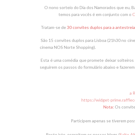
O nono sorteio do Dia dos Namorados que eu, B
temos para vocês é em conjunto com o
C
Tratam-se de
30 convites duplos para a antestrei
São 15 convites duplos para Lisboa (21h30 no cin
cinema NOS Norte Shopping).
Esta é uma comédia que promete deixar solteiros e c
seguirem os passos do formulário abaixo e fazerem 
a 
https://widget-prime.rafflec
Nota:
Os convite
Participem apenas se tiverem poss
Posto isto, espreitem os nossos blogs (
Salto A