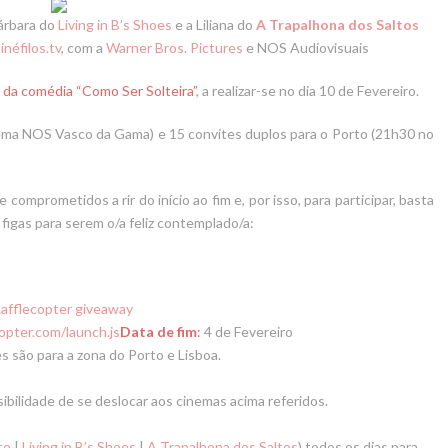
árbara do
Living in B’s Shoes
e a Liliana do
A Trapalhona dos Saltos
inéfilos.tv
, com a
Warner Bros
. Pictures
e NOS Audiovisuais
a da comédia “Como Ser Solteira”
, a realizar-se no dia 10 de Fevereiro.
ema NOS Vasco da Gama) e 15 convites duplos para o Porto (21h30 no
omprometidos a rir do início ao fim e, por isso, para participar, basta
figas para serem o/a feliz contemplado/a:
Rafflecopter giveaway
opter.com/launch.js
Data de fim
:
4 de Fevereiro
s são para a zona do Porto e Lisboa.
ibilidade de se deslocar aos cinemas acima referidos
.
lto
|
Living in B’s Shoes
|
A Trapalhona dos Saltos
) todos os dias para