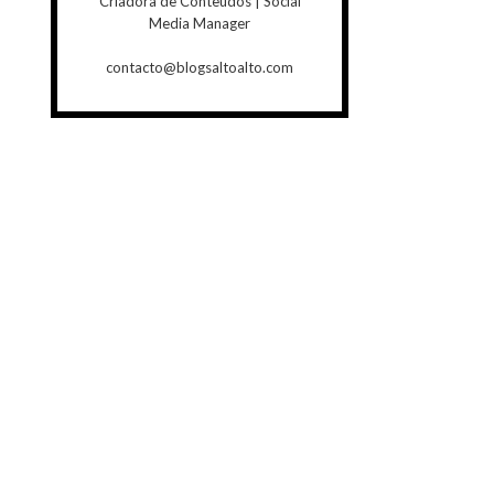
Criadora de Conteúdos | Social
Media Manager
contacto@blogsaltoalto.com