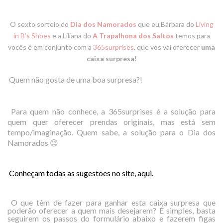
O sexto sorteio do
Dia dos Namorados
que eu,Bárbara do
Living
in B’s Shoes
e a Liliana do
A Trapalhona dos Saltos
temos para
vocês é em conjunto com a
365surprises
, que vos vai oferecer
uma
caixa surpresa
!
Quem não gosta de uma boa surpresa?!
Para quem não conhece, a
365surprises
é a solução para
quem quer oferecer prendas originais, mas está sem
tempo/imaginação. Quem sabe, a solução para o Dia dos
Namorados 😉
Conheçam todas as sugestões no site,
aqui
.
O que têm de fazer para ganhar esta caixa surpresa que
poderão oferecer a quem mais desejarem? É simples, basta
seguirem os passos do formulário abaixo e fazerem figas