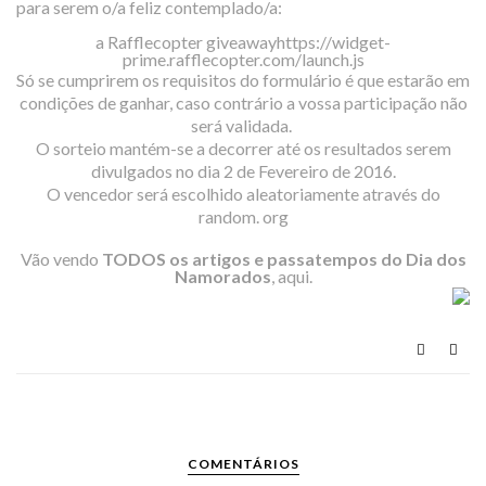
para serem o/a feliz contemplado/a
:
a Rafflecopter giveaway
https://widget-
prime.rafflecopter.com/launch.js
Só se cumprirem os requisitos do formulário é que estarão em
condições de ganhar, caso contrário a vossa participação não
será validada.
O sorteio mantém-se a decorrer até os resultados serem
divulgados no dia 2 de Fevereiro de 2016.
O vencedor será escolhido aleatoriamente através do
random. org
Vão vendo
TODOS os artigos e passatempos do Dia dos
Namorados
,
aqui.
COMENTÁRIOS