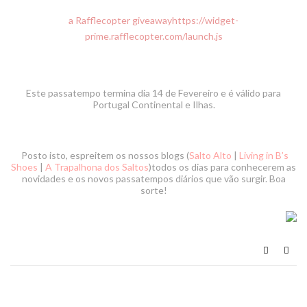
a Rafflecopter giveaway
https://widget-
prime.rafflecopter.com/launch.js
Este passatempo termina dia
14 de Fevereiro
e é válido para
Portugal Continental e Ilhas.
Posto isto, espreitem os nossos blogs (
Salto Alto
|
Living in B’s
Shoes
|
A Trapalhona dos Saltos
)todos os dias para conhecerem as
novidades e os novos passatempos diários que vão surgir. Boa
sorte!