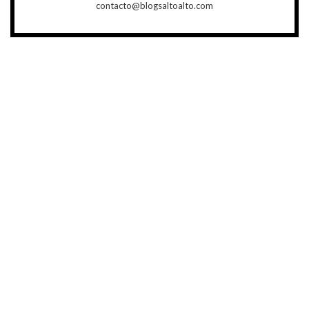
contacto@blogsaltoalto.com