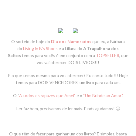
O sorteio de hoje do
Dia dos Namorados
que eu, a Bárbara
do
Living in B’s Shoes
e a Liliana do
A Trapalhona dos
Saltos
temos para vocês é em conjunto com a
TOPSELLER
, que
vos vai oferecer
DOIS LIVROS
!!!
E o que temos mesmo para vos oferecer? Eu conto tudo!!! Hoje
temos para DOIS VENCEDORES, um livro para cada um.
O “
A todos os rapazes que Amei”
e o
“Um Brinde ao Amor”
.
Ler faz bem, precisamos de ler mais. E nós ajudamos! 🙂
O que têm de fazer para ganhar um dos livros? É simples, basta