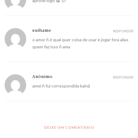
aprove logo 😀 ;D
suihame
RESPONDER
o amor ñ é qual quer coisa de usar e jogar fora alias
quem faz isso ñ ama
Anónimo
RESPONDER
amei ñ fui correspondida kainã
DEIXE UM COMENTÁRIO