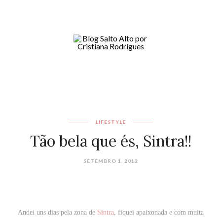
LIFESTYLE
Tão bela que és, Sintra!!
SETEMBRO 1, 2012
Andei uns dias pela zona de
Sintra
, fiquei apaixonada e com muita