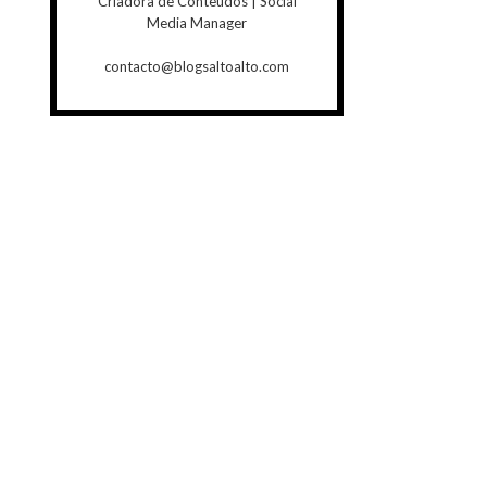
Criadora de Conteúdos | Social
Media Manager
contacto@blogsaltoalto.com