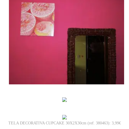
TELA DECORATIVA CUPCAKE 30X2X30cm (ref. 380463): 3,99€