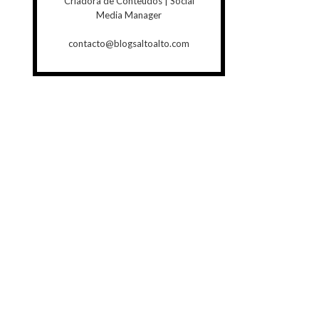
Criadora de Conteúdos | Social
Media Manager
contacto@blogsaltoalto.com