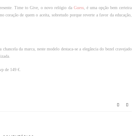
resente.
Time to Give
, o novo relógio da
Guess
, é uma opção bem certeira
no coração de quem o aceita, sobretudo porque reverte a favor da educação,
hancela da marca, neste modelo destaca-se a elegância do bezel cravejado
nizada.
p de 149 €.