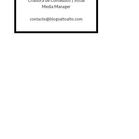
Criadora de Conteúdos | Social
Media Manager
contacto@blogsaltoalto.com