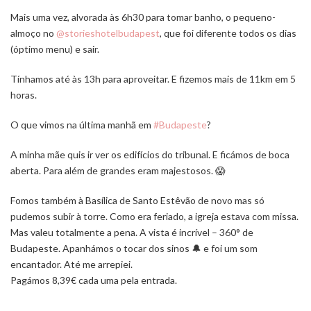
Mais uma vez, alvorada às 6h30 para tomar banho, o pequeno-
almoço no
@storieshotelbudapest
, que foi diferente todos os dias
(óptimo menu) e sair.
Tínhamos até às 13h para aproveitar. E fizemos mais de 11km em 5
horas.
O que vimos na última manhã em
#Budapeste
?
A minha mãe quis ir ver os edifícios do tribunal. E ficámos de boca
aberta. Para além de grandes eram majestosos. 😱
Fomos também à Basílica de Santo Estêvão de novo mas só
pudemos subir à torre. Como era feriado, a igreja estava com missa.
Mas valeu totalmente a pena. A vista é incrível – 360° de
Budapeste. Apanhámos o tocar dos sinos 🔔 e foi um som
encantador. Até me arrepiei.
Pagámos 8,39€ cada uma pela entrada.