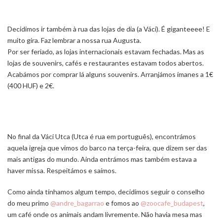
Decidimos ir também à rua das lojas de dia (a Váci). É giganteeee! E
muito gira. Faz lembrar a nossa rua Augusta.
Por ser feriado, as lojas internacionais estavam fechadas. Mas as
lojas de souvenirs, cafés e restaurantes estavam todos abertos.
Acabámos por comprar lá alguns souvenirs. Arranjámos ímanes a 1€
(400 HUF) e 2€.
No final da Váci Utca (Utca é rua em português), encontrámos
aquela igreja que vimos do barco na terça-feira, que dizem ser das
mais antigas do mundo. Ainda entrámos mas também estava a
haver missa. Respeitámos e saímos.
Como ainda tínhamos algum tempo, decidimos seguir o conselho
do meu primo
@andre_bagarrao
e fomos ao
@zoocafe_budapest
,
um café onde os animais andam livremente. Não havia mesa mas