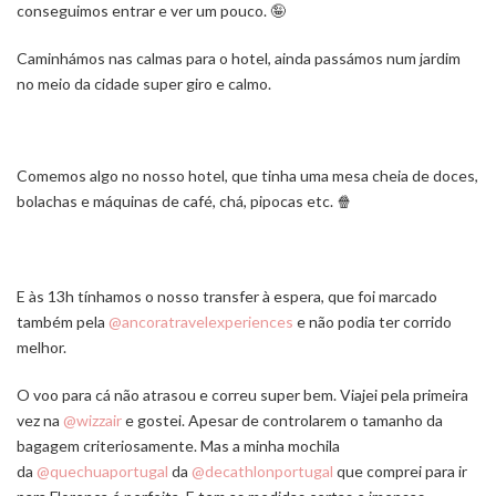
conseguimos entrar e ver um pouco. 🤪
Caminhámos nas calmas para o hotel, ainda passámos num jardim
no meio da cidade super giro e calmo.
Comemos algo no nosso hotel, que tinha uma mesa cheia de doces,
bolachas e máquinas de café, chá, pipocas etc. 🍿
E às 13h tínhamos o nosso transfer à espera, que foi marcado
também pela
@ancoratravelexperiences
e não podia ter corrido
melhor.
O voo para cá não atrasou e correu super bem. Viajei pela primeira
vez na
@wizzair
e gostei. Apesar de controlarem o tamanho da
bagagem criteriosamente. Mas a minha mochila
da
@quechuaportugal
da
@decathlonportugal
que comprei para ir