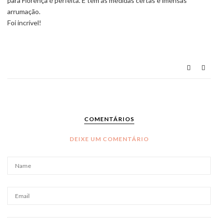
para Florença é perfeita. E tem as medidas certas e imensas
arrumação.
Foi incrível!
COMENTÁRIOS
DEIXE UM COMENTÁRIO