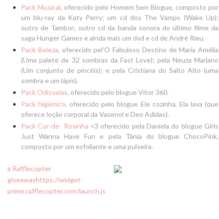
Pack Musical
,
oferecido pelo Homem Sem Blogue, composto por
um blu-ray da Katy Perry; um cd dos The Vamps (Wake Up);
outro de Tambor; outro cd da banda sonora do último filme da
saga Hunger Games e ainda mais um dvd e cd de André Rieu.
Pack Beleza
, oferecido pel’O Fabuloso Destino de Maria Amélia
(Uma palete de 32 sombras da Fast Love); pela Neuza Mariano
(Um conjunto de pincéis); e pela Cristiana do Salto Alto (uma
sombra e um lápis).
Pack Odisseias
, oferecido pelo blogue Vitor 360.
Pack higiénico
, oferecido pelo blogue Ele cozinha, Ela lava (que
oferece loção corporal da Vasenol e Deo Adidas).
Pack Cor-de- Rosinha
<3 oferecido pela Daniela do blogue Girls
Just Wanna Have Fun e pela Tânia do blogue ChocoPink,
composto por um esfoliante e uma pulseira.
a Rafflecopter
giveaway
https://widget-
prime.rafflecopter.com/launch.js