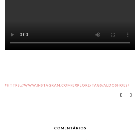
HTTPS://WWW.INSTAGRAM.COM/EXPLORE/TAGS/ALDOSHOES/
COMENTÁRIOS