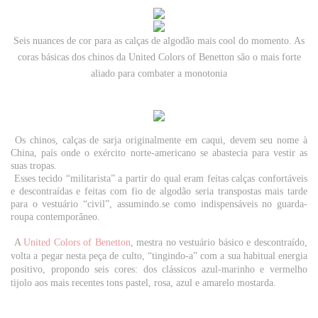
Seis nuances de cor para as calças de algodão mais cool do momento. As
coras básicas dos chinos da United Colors of Benetton são o mais forte
aliado para combater a monotonia
Os chinos, calças de sarja originalmente em caqui, devem seu nome à
China, país onde o exército norte-americano se abastecia para vestir as
suas tropas.
Esses tecido “militarista” a partir do qual eram feitas calças confortáveis
e descontraídas e feitas com fio de algodão seria transpostas mais tarde
para o vestuário “civil”, assumindo.se como indispensáveis no guarda-
roupa contemporâneo.
A
United Colors of Benetton
, mestra no vestuário básico e descontraído,
volta a pegar nesta peça de culto, “tingindo-a” com a sua habitual energia
positivo, propondo seis cores: dos clássicos azul-marinho e vermelho
tijolo aos mais recentes tons pastel, rosa, azul e amarelo mostarda.