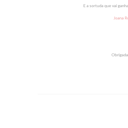
E a sortuda que vai ganh
Joana R
Obrigada 