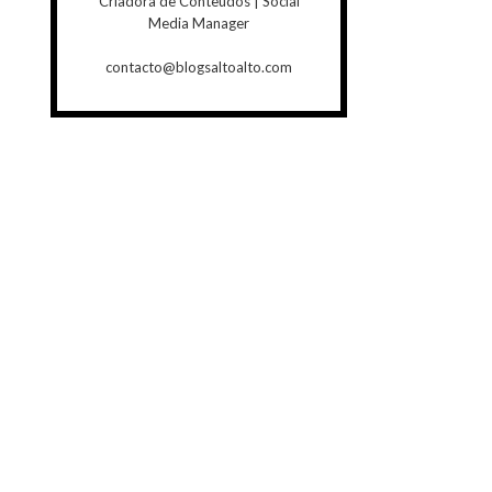
Criadora de Conteúdos | Social
Media Manager
contacto@blogsaltoalto.com