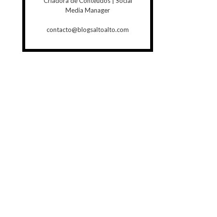
Criadora de Conteúdos | Social
Media Manager
contacto@blogsaltoalto.com