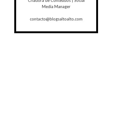
Criadora de Conteúdos | Social
Media Manager
contacto@blogsaltoalto.com