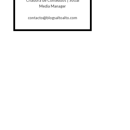
Criadora de Conteúdos | Social
Media Manager
contacto@blogsaltoalto.com