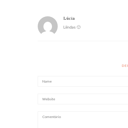
Lúcia
Liindas 🙂
DE