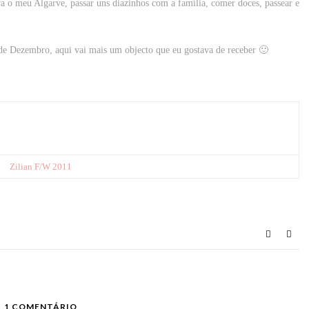
ra o meu Algarve, passar uns diazinhos com a família, comer doces, passear e
 de Dezembro, aqui vai mais um objecto que eu gostava de receber 🙂
Zilian F/W 2011
1 COMENTÁRIO