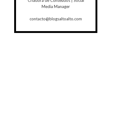
Criadora de Conteúdos | Social
Media Manager
contacto@blogsaltoalto.com