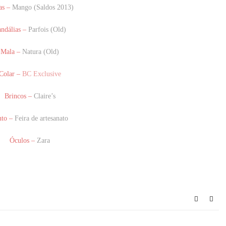
as –
Mango (Saldos 2013)
ndálias –
Parfois (Old)
Mala –
Natura (Old)
Colar –
BC Exclusive
Brincos –
Claire’s
nto –
Feira de artesanato
Óculos –
Zara