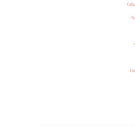
Calç
Sa
Ci