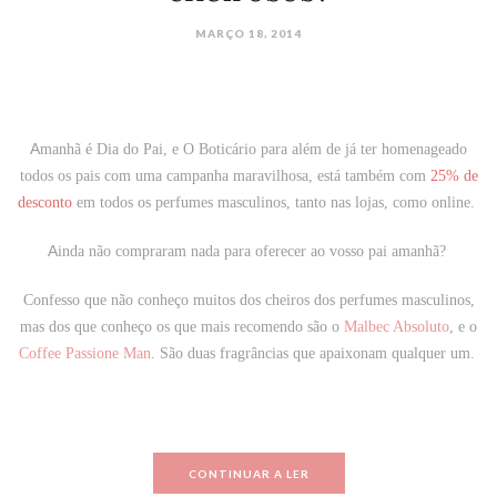
MARÇO 18, 2014
A
manhã é Dia do Pai, e
O Boticário
para além de já ter homenageado
todos os pais com uma campanha maravilhosa, está também com
25% de
desconto
em todos os perfumes masculinos, tanto nas lojas, como online.
A
inda não compraram nada para oferecer ao vosso pai amanhã?
Confesso que não conheço muitos dos cheiros dos perfumes masculinos,
mas dos que conheço os que mais recomendo são o
Malbec Absoluto
, e o
Coffee Passione Man
. São duas fragrâncias que apaixonam qualquer um.
CONTINUAR A LER