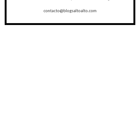
contacto@blogsaltoalto.com