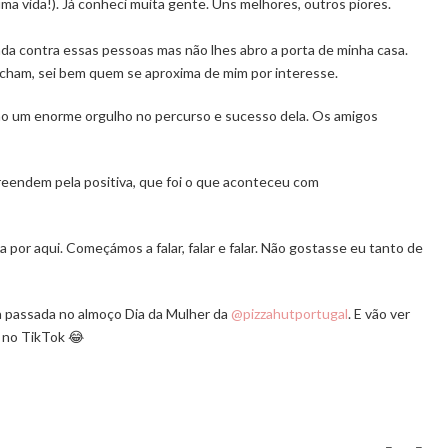
a vida!). Já conheci muita gente. Uns melhores, outros piores.
nada contra essas pessoas mas não lhes abro a porta de minha casa.
cham, sei bem quem se aproxima de mim por interesse.
ho um enorme orgulho no percurso e sucesso dela. Os amigos
eendem pela positiva, que foi o que aconteceu com
or aqui. Começámos a falar, falar e falar. Não gostasse eu tanto de
a passada no almoço Dia da Mulher da
@pizzahutportugal
. E vão ver
s no TikTok 😂