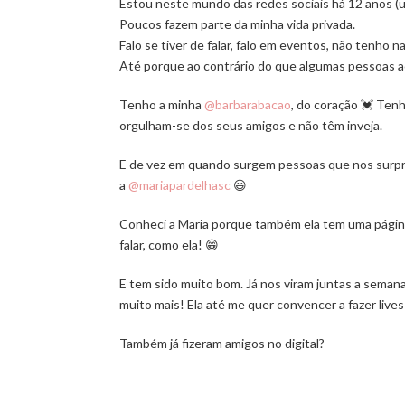
Estou neste mundo das redes sociais há 12 anos (um
Poucos fazem parte da minha vida privada.
Falo se tiver de falar, falo em eventos, não tenho 
Até porque ao contrário do que algumas pessoas a
Tenho a minha
@barbarabacao
, do coração 💓 Ten
orgulham-se dos seus amigos e não têm inveja.
E de vez em quando surgem pessoas que nos surpr
a
@mariapardelhasc
😃
Conheci a Maria porque também ela tem uma página p
falar, como ela! 😁
E tem sido muito bom. Já nos viram juntas a seman
muito mais! Ela até me quer convencer a fazer live
Também já fizeram amigos no digital?