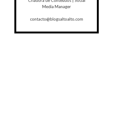
Criadora de Conteúdos | Social
Media Manager
contacto@blogsaltoalto.com